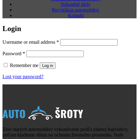
Náhradné diely
Recyklácia automobilov
Kontakt
Login
Username or email address
*
Password
*
Remember me
Log in
Lost your password?
Zber starých automobilov vykonávame podľa platnej legislatívy,
pričom kladieme dôraz na ochranu životného prostredia. Naše