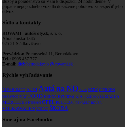
služby a poradenstvo sú Vám k dispozícii 24 hodín denne. V
prípade nepojazdného vozidla dokážeme pohotovo zabezpečiť jeho
odvoz.
Sídlo a kontakty
ROVAMI - autošroty.sk, s. r. o.
Abrahámska 1345
925 21 Sládkovičovo
Prevádzka:
Priemyselná 11, Bernolákovo
Tel.:
0905 457 777
E-mail:
dielybernolakovo @ rovami.sk
Rýchle vyhľadávanie
Autá na ND
AUDI
BMW
ALFA ROMEO
CITROEN
AVIA
FORD
KIA
MAZDA
DAEWOO
FIAT
HONDA
HYUNDAI
LAND ROVER
OPEL
MERCEDES
PEUGEOT
NISSAN
RENAULT
ROVER
ŠKODA
VOLKSWAGEN
VOLVO
Sme aj na Facebooku