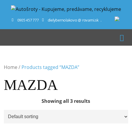
dielybernolakovo @ rovami.sk
0905 457 777
Home
/
Products tagged “MAZDA”
MAZDA
Showing all 3 results