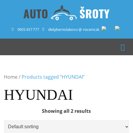
dielybernolakovo @ rovami.sk
0905 457 777
Home
/
Products tagged “HYUNDAI”
HYUNDAI
Showing all 2 results