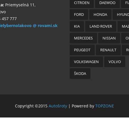
CITROEN
DAEWOO
FI
ka:
Priemyselná 11,
ovo
FORD
HONDA
HYUND
 457 777
ielybernolakovo @ rovami.sk
KIA
LAND ROVER
MA
MERCEDES
NISSAN
O
PEUGEOT
RENAULT
R
VOLKSWAGEN
VOLVO
ŠKODA
Copyright ©2015
Autošroty
| Powered by
TOPZONE