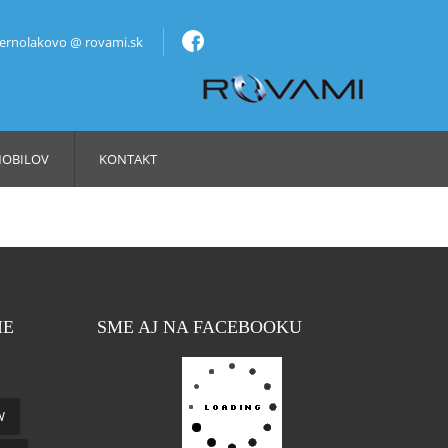
bernolakovo @ rovami.sk
MOBILOV
KONTAKT
IE
SME AJ NA FACEBOOKU
W