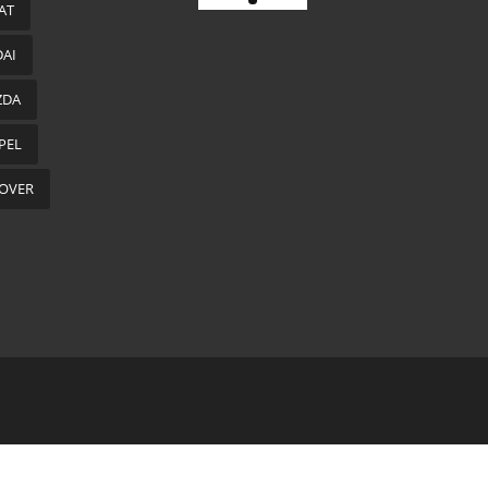
AT
AI
ZDA
PEL
OVER