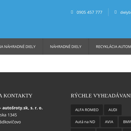
0905 457 777
diely
NA NÁHRADNÉ DIELY
NÁHRADNÉ DIELY
RECYKLÁCIA AUTO
 A KONTAKTY
RÝCHLE VYHĽADÁVAN
autošroty.sk, s. r. o.
ALFA ROMEO
AUDI
ska 1345
ládkovičovo
Autá na ND
AVIA
BM