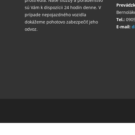
prostredia. Naše služby a poradenstvo
Prevádz
sú Vám k dispozícii 24 hodín denne. V
Bernolák
prípade nepojazdného vozidla
Tel.:
0905
dokážeme pohotovo zabezpečiť jeho
E-mail:
d
odvoz.