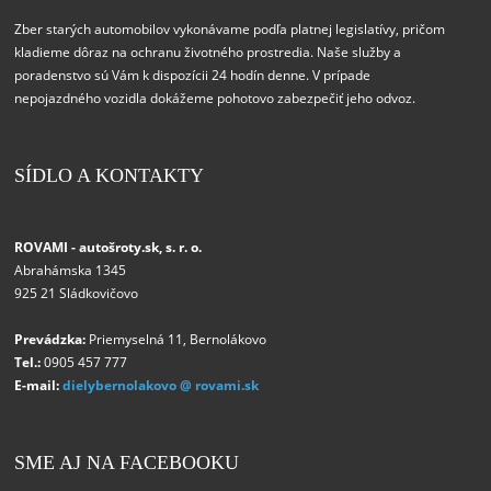
Zber starých automobilov vykonávame podľa platnej legislatívy, pričom
kladieme dôraz na ochranu životného prostredia. Naše služby a
poradenstvo sú Vám k dispozícii 24 hodín denne. V prípade
nepojazdného vozidla dokážeme pohotovo zabezpečiť jeho odvoz.
SÍDLO A KONTAKTY
ROVAMI - autošroty.sk, s. r. o.
Abrahámska 1345
925 21 Sládkovičovo
Prevádzka:
Priemyselná 11, Bernolákovo
Tel.:
0905 457 777
E-mail:
dielybernolakovo @ rovami.sk
SME AJ NA FACEBOOKU