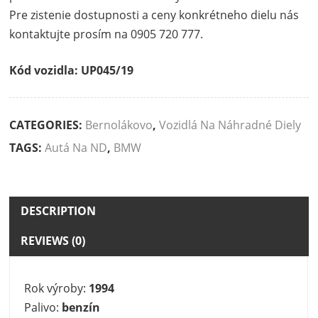
Pre zistenie dostupnosti a ceny konkrétneho dielu nás
kontaktujte prosím na 0905 720 777.
Kód vozidla: UP045/19
CATEGORIES:
Bernolákovo
,
Vozidlá Na Náhradné Diely
TAGS:
Autá Na ND
,
BMW
DESCRIPTION
REVIEWS (0)
Description
Rok výroby:
1994
Palivo:
benzín