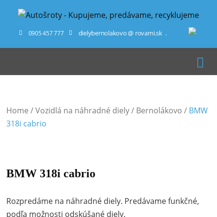
dielybernolakovo @ rovami.sk
0905 457 777
Home
/
Vozidlá na náhradné diely
/
Bernolákovo
/
BMW
318i cabrio
BMW 318i cabrio
Rozpredáme na náhradné diely. Predávame funkčné,
podľa možnosti odskúšané diely.