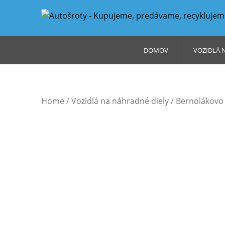
DOMOV
VOZIDLÁ 
Home
/
Vozidlá na náhradné diely
/
Bernolákovo