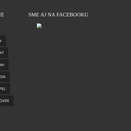
IE
SME AJ NA FACEBOOKU
W
AT
AI
ZDA
PEL
OVER