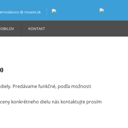
bernolakovo @ rovami.sk
MOBILOV
KONTAKT
0
iely. Predávame funkčné, podľa možnosti
a ceny konkrétneho dielu nás kontaktujte prosím