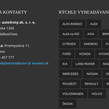
 A KONTAKTY
RÝCHLE VYHĽADÁVAN
autošroty.sk, s. r. o.
ALFA ROMEO
AUDI
ska 1345
ládkovičovo
Autá na ND
AVIA
BM
CITROEN
DAEWOO
FI
ka:
Priemyselná 11,
ovo
FORD
HONDA
HYUND
 457 777
ielybernolakovo @ rovami.sk
KIA
LAND ROVER
MA
MERCEDES
NISSAN
O
PEUGEOT
RENAULT
R
VOLKSWAGEN
VOLVO
ŠKODA