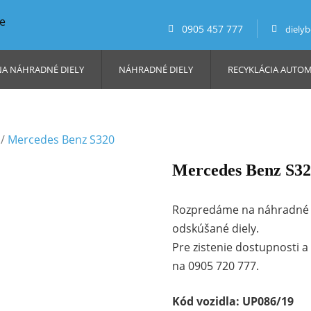
0905 457 777
diely
NA NÁHRADNÉ DIELY
NÁHRADNÉ DIELY
RECYKLÁCIA AUTO
/
Mercedes Benz S320
Mercedes Benz S32
Rozpredáme na náhradné d
odskúšané diely.
Pre zistenie dostupnosti 
na 0905 720 777.
Kód vozidla: UP086/19