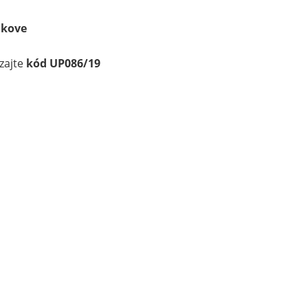
ákove
dzajte
kód UP086/19