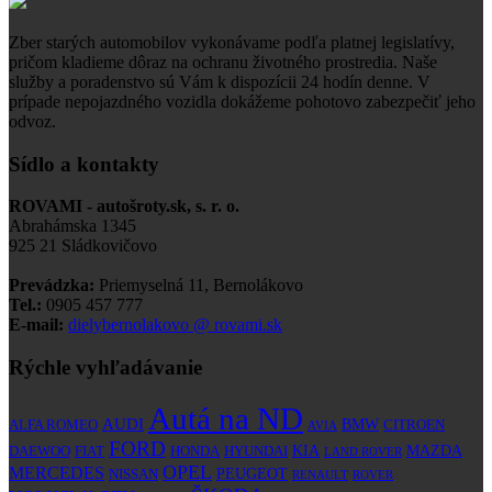
Zber starých automobilov vykonávame podľa platnej legislatívy,
pričom kladieme dôraz na ochranu životného prostredia. Naše
služby a poradenstvo sú Vám k dispozícii 24 hodín denne. V
prípade nepojazdného vozidla dokážeme pohotovo zabezpečiť jeho
odvoz.
Sídlo a kontakty
ROVAMI - autošroty.sk, s. r. o.
Abrahámska 1345
925 21 Sládkovičovo
Prevádzka:
Priemyselná 11, Bernolákovo
Tel.:
0905 457 777
E-mail:
dielybernolakovo @ rovami.sk
Rýchle vyhľadávanie
Autá na ND
AUDI
BMW
ALFA ROMEO
CITROEN
AVIA
FORD
KIA
MAZDA
DAEWOO
FIAT
HONDA
HYUNDAI
LAND ROVER
OPEL
MERCEDES
PEUGEOT
NISSAN
RENAULT
ROVER