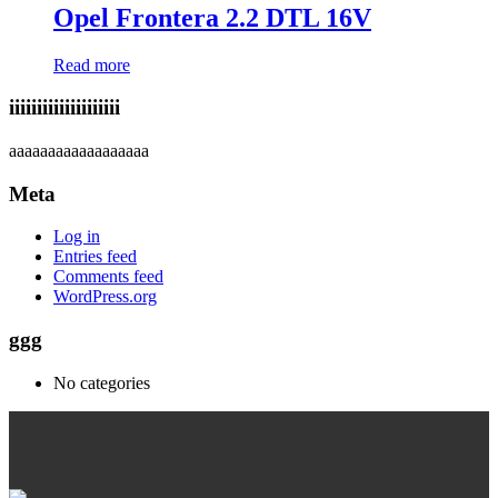
Opel Frontera 2.2 DTL 16V
Read more
iiiiiiiiiiiiiiiiiiii
aaaaaaaaaaaaaaaaaa
Meta
Log in
Entries feed
Comments feed
WordPress.org
ggg
No categories