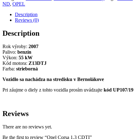
ND
,
OPEL
Description
Reviews (0)
Description
Rok výroby:
2007
Palivo:
benzín
Výkon:
55 kW
Kód motora:
Z13DTJ
Farba:
strieborná
Vozidlo sa nachádza na stredisku v Bernolákove
Pri záujme o diely z tohto vozidla prosím uvádzajte
kód UP107/19
Reviews
There are no reviews yet.
Be the first to review “Opel Corsa 1.3 CDTI”