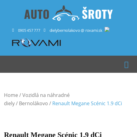
dielybernolakovo @ rovami.sk
0905 457 777
Home
/
Vozidlá na náhradné
diely
/
Bernolákovo
/
Renault Megane Scénic 1.9 dCi
Renault Megane Scénic 1.9 dCi