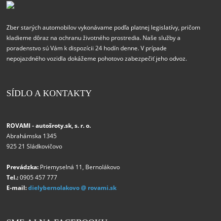
Zber starých automobilov vykonávame podľa platnej legislatívy, pričom
kladieme dôraz na ochranu životného prostredia. Naše služby a
poradenstvo sú Vám k dispozícii 24 hodín denne. V prípade
nepojazdného vozidla dokážeme pohotovo zabezpečiť jeho odvoz.
SÍDLO A KONTAKTY
ROVAMI - autošroty.sk, s. r. o.
Abrahámska 1345
925 21 Sládkovičovo
Prevádzka:
Priemyselná 11, Bernolákovo
Tel.:
0905 457 777
E-mail:
dielybernolakovo @ rovami.sk