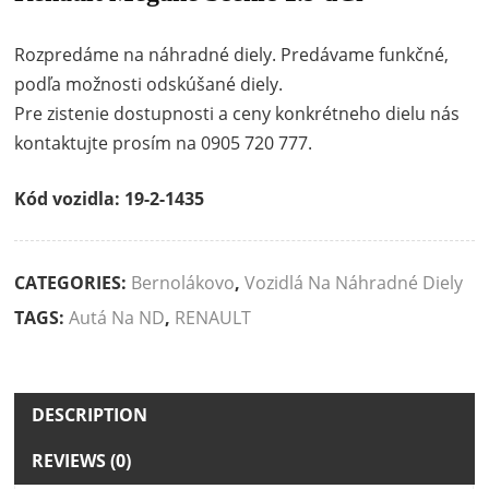
Rozpredáme na náhradné diely. Predávame funkčné,
podľa možnosti odskúšané diely.
Pre zistenie dostupnosti a ceny konkrétneho dielu nás
kontaktujte prosím na 0905 720 777.
Kód vozidla: 19-2-1435
CATEGORIES:
Bernolákovo
,
Vozidlá Na Náhradné Diely
TAGS:
Autá Na ND
,
RENAULT
DESCRIPTION
REVIEWS (0)
Description