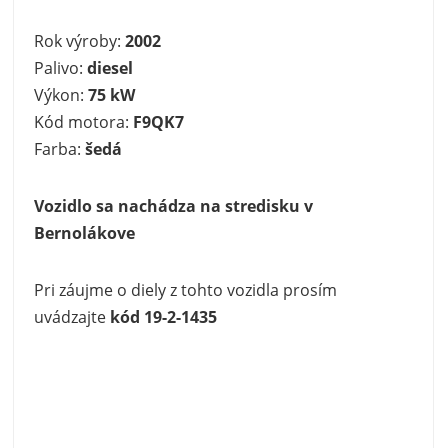
Rok výroby:
2002
Palivo:
diesel
Výkon:
75 kW
Kód motora:
F9QK7
Farba:
šedá
Vozidlo sa nachádza na stredisku v
Bernolákove
Pri záujme o diely z tohto vozidla prosím
uvádzajte
kód 19-2-1435