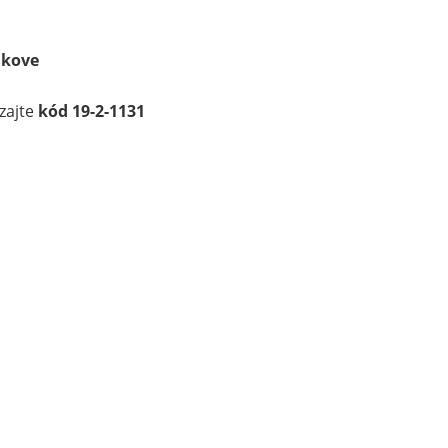
ákove
dzajte
kód 19-2-1131