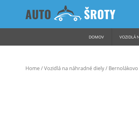
DOMOV
VOZIDLÁ 
Home
/
Vozidlá na náhradné diely
/
Bernolákovo