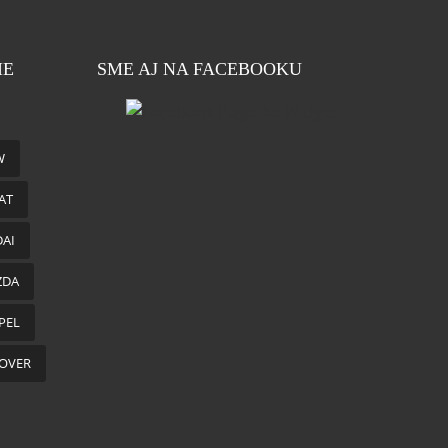
IE
SME AJ NA FACEBOOKU
W
AT
AI
ZDA
PEL
OVER