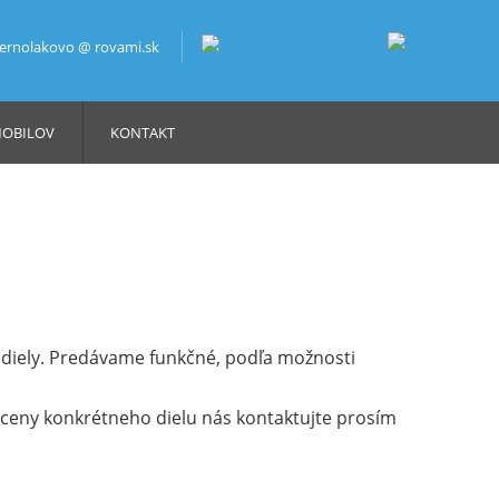
bernolakovo @ rovami.sk
MOBILOV
KONTAKT
iely. Predávame funkčné, podľa možnosti
a ceny konkrétneho dielu nás kontaktujte prosím