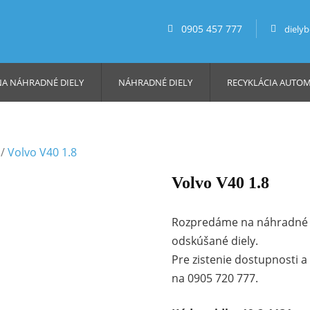
0905 457 777
diely
NA NÁHRADNÉ DIELY
NÁHRADNÉ DIELY
RECYKLÁCIA AUTO
/
Volvo V40 1.8
Volvo V40 1.8
Rozpredáme na náhradné d
odskúšané diely.
Pre zistenie dostupnosti 
na 0905 720 777.