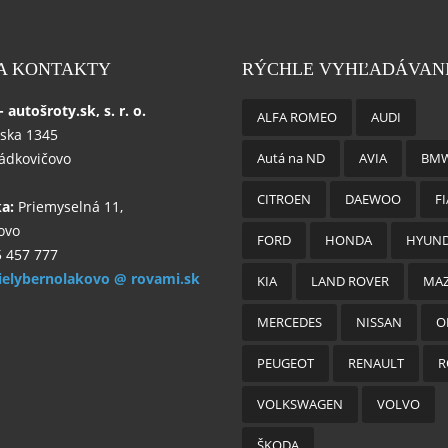
 A KONTAKTY
RÝCHLE VYHĽADÁVAN
autošroty.sk, s. r. o.
ALFA ROMEO
AUDI
ska 1345
ládkovičovo
Autá na ND
AVIA
BM
CITROEN
DAEWOO
FI
ka:
Priemyselná 11,
ovo
FORD
HONDA
HYUND
 457 777
ielybernolakovo @ rovami.sk
KIA
LAND ROVER
MA
MERCEDES
NISSAN
O
PEUGEOT
RENAULT
R
VOLKSWAGEN
VOLVO
ŠKODA