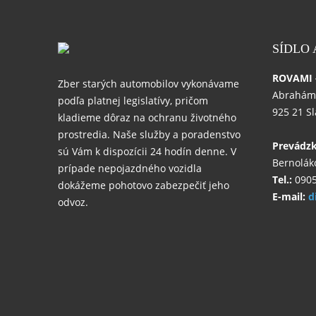
SÍDLO
ROVAMI - 
Zber starých automobilov vykonávame
Abrahám
podľa platnej legislatívy, pričom
925 21 S
kladieme dôraz na ochranu životného
prostredia. Naše služby a poradenstvo
Prevádz
sú Vám k dispozícii 24 hodín denne. V
Bernolák
prípade nepojazdného vozidla
Tel.:
0905
dokážeme pohotovo zabezpečiť jeho
E-mail:
d
odvoz.