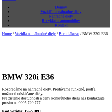
Domov
Vozidlá na náhradné diely
Náhradné diely
Recyklácia automobilov
Kontakt
Home
/
Vozidlá na náhradné diely
/
Bernolákovo
/
BMW 320i E36
BMW 320i E36
Rozpredáme na náhradné diely. Predávame funkčné, podľa
možnosti odskúšané diely.
Pre zistenie dostupnosti a ceny konkrétneho dielu nás kontaktujte
prosím na 0905 720 777.
Kód vozidla: 19-2-1091