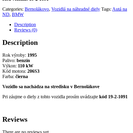
Categories:
Bernolákovo
,
Vozidlá na náhradné diely
Tags:
Autá na
ND
,
BMW
Description
Reviews (0)
Description
Rok výroby:
1995
Palivo:
benzín
Výkon:
110 kW
Kód motora:
206S3
Farba:
čierna
Vozidlo sa nachádza na stredisku v Bernolákove
Pri záujme o diely z tohto vozidla prosím uvádzajte
kód 19-2-1091
Reviews
There are no reviews yet.