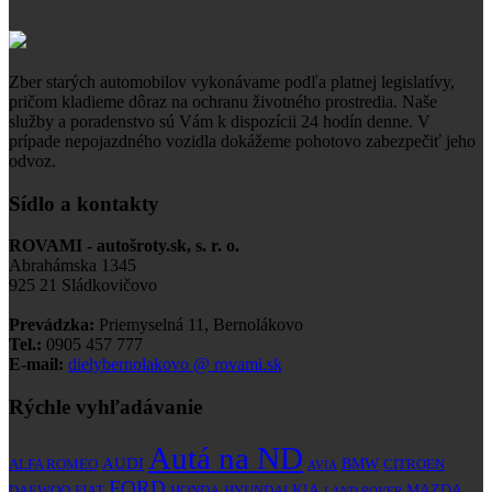
Zber starých automobilov vykonávame podľa platnej legislatívy,
pričom kladieme dôraz na ochranu životného prostredia. Naše
služby a poradenstvo sú Vám k dispozícii 24 hodín denne. V
prípade nepojazdného vozidla dokážeme pohotovo zabezpečiť jeho
odvoz.
Sídlo a kontakty
ROVAMI - autošroty.sk, s. r. o.
Abrahámska 1345
925 21 Sládkovičovo
Prevádzka:
Priemyselná 11, Bernolákovo
Tel.:
0905 457 777
E-mail:
dielybernolakovo @ rovami.sk
Rýchle vyhľadávanie
Autá na ND
AUDI
BMW
ALFA ROMEO
CITROEN
AVIA
FORD
KIA
MAZDA
DAEWOO
FIAT
HONDA
HYUNDAI
LAND ROVER